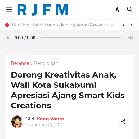
Hari Jadi Tatar Sunda dan Pajajaran Anyar
Soekaboemi Tempo Doeloe, Ajang Kenalkan Sejarah Sukabumi
Beranda
Pendidikan
Dorong Kreativitas Anak,
Wali Kota Sukabumi
Apresiasi Ajang Smart Kids
Creations
Oleh
Kang Warsa
November 27, 2022