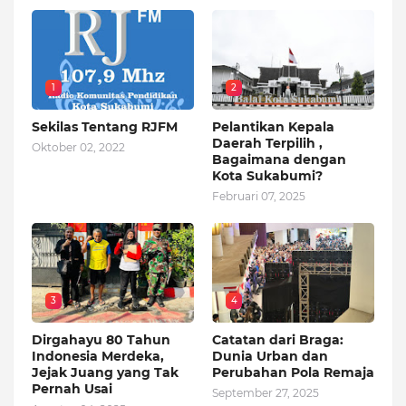
1
2
Sekilas Tentang RJFM
Pelantikan Kepala
Daerah Terpilih ,
Oktober 02, 2022
Bagaimana dengan
Kota Sukabumi?
Februari 07, 2025
3
4
Dirgahayu 80 Tahun
Catatan dari Braga:
Indonesia Merdeka,
Dunia Urban dan
Jejak Juang yang Tak
Perubahan Pola Remaja
Pernah Usai
September 27, 2025