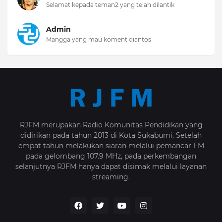
Selamat kepada teman2 yang telah dilantik
Admin
Mangga yang mau koment diantos
RJFM merupakan Radio Komunitas Pendidikan yang
didirikan pada tahun 2013 di Kota Sukabumi. Setelah
empat tahun melakukan siaran melalui pemancar FM
pada gelombang 107.9 MHz, pada perkembangan
selanjutnya RJFM hanya dapat disimak melalui layanan
streaming.