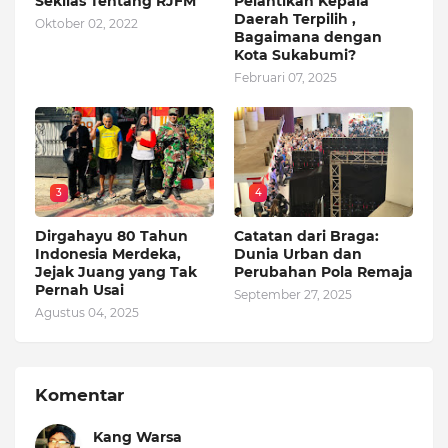
Sekilas Tentang RJFM
Pelantikan Kepala
Daerah Terpilih ,
Oktober 02, 2022
Bagaimana dengan
Kota Sukabumi?
Februari 07, 2025
3
4
Dirgahayu 80 Tahun
Catatan dari Braga:
Indonesia Merdeka,
Dunia Urban dan
Jejak Juang yang Tak
Perubahan Pola Remaja
Pernah Usai
September 27, 2025
Agustus 04, 2025
Komentar
Kang Warsa