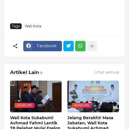
Tags
Wali Kota
Facebook
Artikel Lain
Lihat semua
HEADLINE
HEADLINE
Wali Kota Sukabumi
Jelang Berakhir Masa
Achmad Fahmi Lantik
Jabatan, Wali Kota
78 Pejabat Mulai Eselon
Sukabumi Achmad