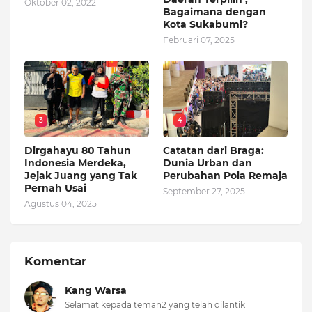
Oktober 02, 2022
Bagaimana dengan
Kota Sukabumi?
Februari 07, 2025
3
4
Dirgahayu 80 Tahun
Catatan dari Braga:
Indonesia Merdeka,
Dunia Urban dan
Jejak Juang yang Tak
Perubahan Pola Remaja
Pernah Usai
September 27, 2025
Agustus 04, 2025
Komentar
Kang Warsa
Selamat kepada teman2 yang telah dilantik