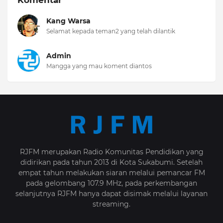
Kang Warsa
Selamat kepada teman2 yang telah dilantik
Admin
Mangga yang mau koment diantos
RJFM merupakan Radio Komunitas Pendidikan yang
didirikan pada tahun 2013 di Kota Sukabumi. Setelah
empat tahun melakukan siaran melalui pemancar FM
pada gelombang 107.9 MHz, pada perkembangan
selanjutnya RJFM hanya dapat disimak melalui layanan
streaming.