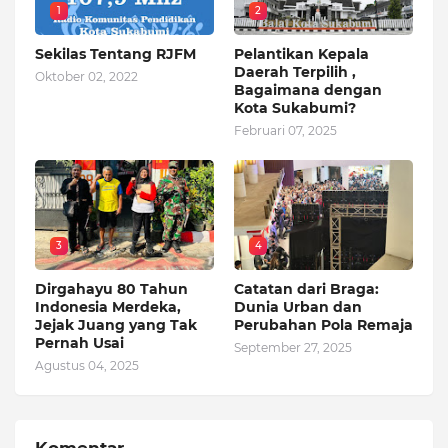
1
2
Sekilas Tentang RJFM
Pelantikan Kepala
Daerah Terpilih ,
Oktober 02, 2022
Bagaimana dengan
Kota Sukabumi?
Februari 07, 2025
3
4
Dirgahayu 80 Tahun
Catatan dari Braga:
Indonesia Merdeka,
Dunia Urban dan
Jejak Juang yang Tak
Perubahan Pola Remaja
Pernah Usai
September 27, 2025
Agustus 04, 2025
Komentar