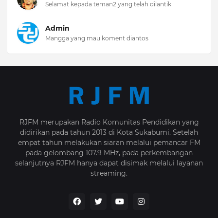
Selamat kepada teman2 yang telah dilantik
Admin
Mangga yang mau koment diantos
RJFM merupakan Radio Komunitas Pendidikan yang
didirikan pada tahun 2013 di Kota Sukabumi. Setelah
empat tahun melakukan siaran melalui pemancar FM
pada gelombang 107.9 MHz, pada perkembangan
selanjutnya RJFM hanya dapat disimak melalui layanan
streaming.