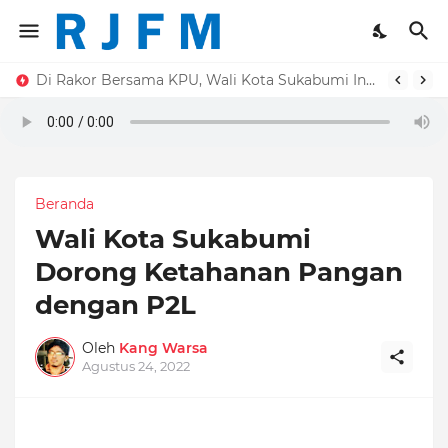
Pemkot Sukabumi Jadi Salah Satu Daerah Terbaik Pengelolaan JDIH Nasional
Di Rakor Bersama KPU, Wali Kota Sukabumi Ingatkan Pentingnya Daftar Pemilih untuk Pemilu Berkualitas
Beranda
Wali Kota Sukabumi
Dorong Ketahanan Pangan
dengan P2L
Oleh
Kang Warsa
Agustus 24, 2022