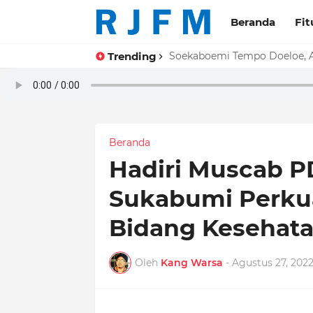
Beranda
Fit
Trending
Hari Jadi Tatar Sunda dan Pa
Soekaboemi Tempo Doeloe, 
Beranda
Hadiri Muscab PD
Sukabumi Perkua
Bidang Kesehat
Oleh
Kang Warsa
-
Agustus 27, 202