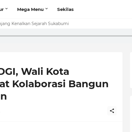
ur
Mega Menu
Sekilas
jajaran Anyar
Ajang Kenalkan Sejarah Sukabumi
GI, Wali Kota
t Kolaborasi Bangun
an
2