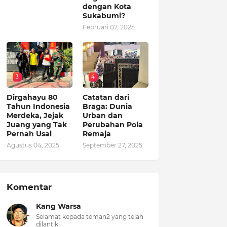
dengan Kota
Sukabumi?
Februari 07, 2025
3
4
Dirgahayu 80
Catatan dari
Tahun Indonesia
Braga: Dunia
Merdeka, Jejak
Urban dan
Juang yang Tak
Perubahan Pola
Pernah Usai
Remaja
Agustus 04, 2025
September 27, 2025
Komentar
Kang Warsa
Selamat kepada teman2 yang telah
dilantik