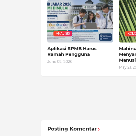
ANALISIS
KOL
Aplikasi SPMB Harus
Mahinum
Ramah Pengguna
Menyam
Manusi
June 02, 2026
May 21, 2
Posting Komentar