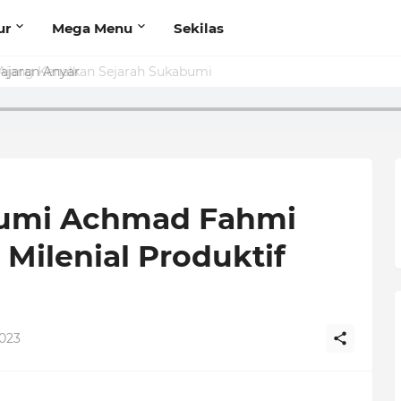
ur
Mega Menu
Sekilas
jajaran Anyar
bumi Achmad Fahmi
Milenial Produktif
023