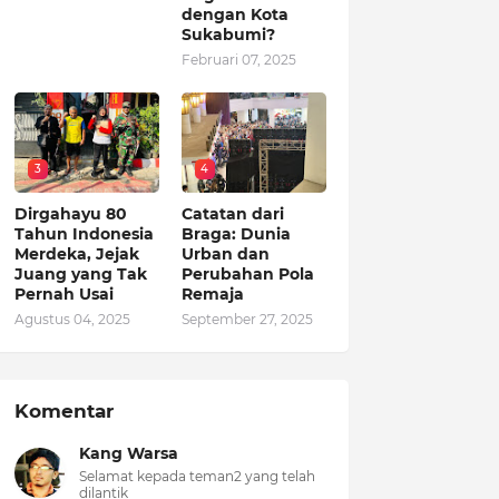
dengan Kota
Sukabumi?
Februari 07, 2025
3
4
Dirgahayu 80
Catatan dari
Tahun Indonesia
Braga: Dunia
Merdeka, Jejak
Urban dan
Juang yang Tak
Perubahan Pola
Pernah Usai
Remaja
Agustus 04, 2025
September 27, 2025
Komentar
Kang Warsa
Selamat kepada teman2 yang telah
dilantik