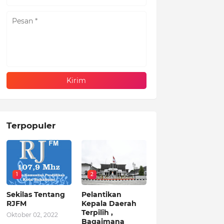
Terpopuler
1
2
Sekilas Tentang
Pelantikan
RJFM
Kepala Daerah
Terpilih ,
Oktober 02, 2022
Bagaimana