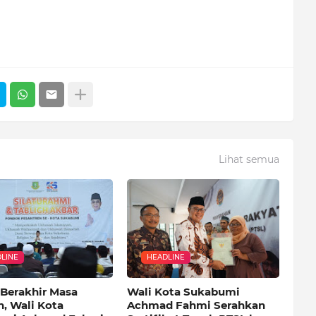
Lihat semua
LINE
HEADLINE
 Berakhir Masa
Wali Kota Sukabumi
n, Wali Kota
Achmad Fahmi Serahkan