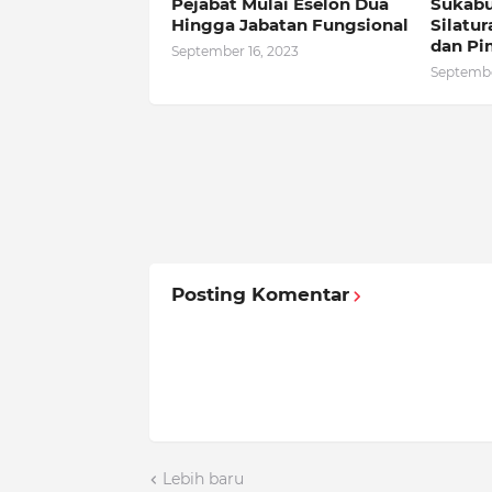
Pejabat Mulai Eselon Dua
Sukab
Hingga Jabatan Fungsional
Silatu
dan Pi
September 16, 2023
Septembe
Posting Komentar
Lebih baru