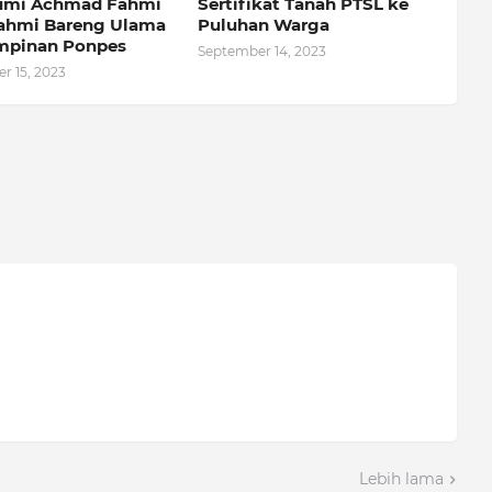
umi Achmad Fahmi
Sertifikat Tanah PTSL ke
rahmi Bareng Ulama
Puluhan Warga
mpinan Ponpes
September 14, 2023
r 15, 2023
Lebih lama