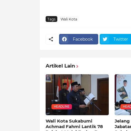
Tags
Wali Kota
Facebook
Twitter
Artikel Lain
HEADLINE
HEAD
Wali Kota Sukabumi
Jelang
Achmad Fahmi Lantik 78
Jabata