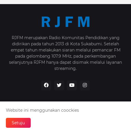
RJFM merupakan Radio Komunitas Pendidikan yang
didirikan pada tahun 2013 di Kota Sukabumi. Setelah
empat tahun melakukan siaran melalui pemancar FM
pada gelombang 107.9 MHz, pada perkembangan
selanjutnya RJFM hanya dapat disimak melalui layanan
streaming.
Website ini menggunakan coockies
Home
Tentang Kami
Kebijakan
Kontak
Setuju
Oleh -
RJFM - 2025