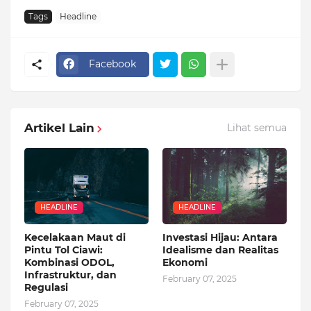
Tags
Headline
Facebook
Artikel Lain
Lihat semua
HEADLINE
HEADLINE
Kecelakaan Maut di
Investasi Hijau: Antara
Pintu Tol Ciawi:
Idealisme dan Realitas
Kombinasi ODOL,
Ekonomi
Infrastruktur, dan
February 07, 2025
Regulasi
February 07, 2025