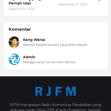
Pernah Usai
September 27, 2025
Agustus 04, 2025
Komentar
Kang Warsa
Selamat kepada teman2 yang telah dilantik
Admin
Mangga yang mau koment diantos
RJFM merupakan Radio Komunitas Pendidikan yang
didirikan pada tahun 2013 di Kota Sukabumi. Setelah