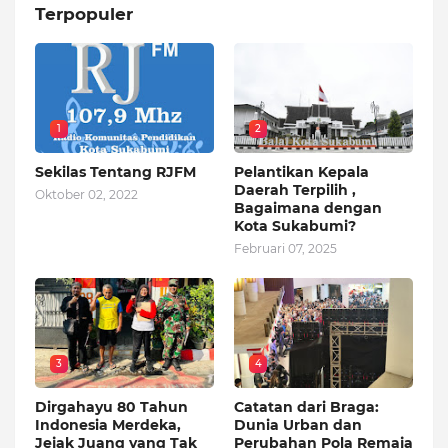
Terpopuler
1
2
Sekilas Tentang RJFM
Pelantikan Kepala
Daerah Terpilih ,
Oktober 02, 2022
Bagaimana dengan
Kota Sukabumi?
Februari 07, 2025
3
4
Dirgahayu 80 Tahun
Catatan dari Braga:
Indonesia Merdeka,
Dunia Urban dan
Jejak Juang yang Tak
Perubahan Pola Remaja