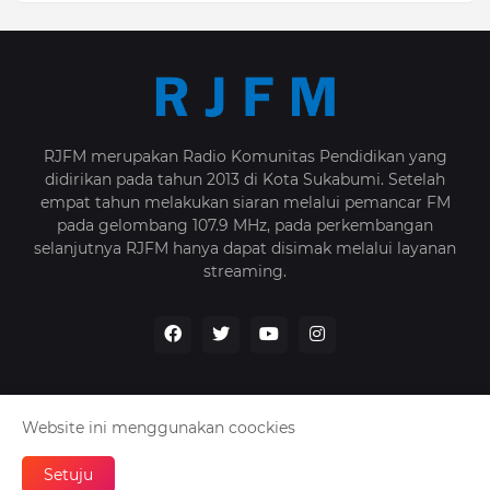
RJFM merupakan Radio Komunitas Pendidikan yang
didirikan pada tahun 2013 di Kota Sukabumi. Setelah
empat tahun melakukan siaran melalui pemancar FM
pada gelombang 107.9 MHz, pada perkembangan
selanjutnya RJFM hanya dapat disimak melalui layanan
streaming.
Website ini menggunakan coockies
Home
Tentang Kami
Kebijakan
Kontak
Setuju
Oleh -
RJFM - 2025