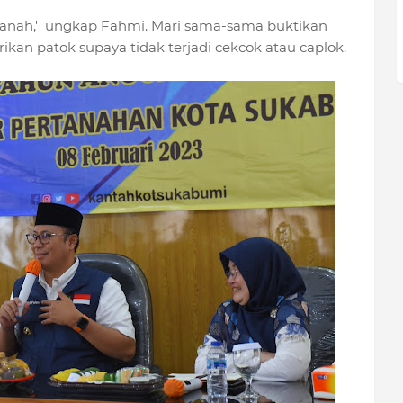
 tanah,'' ungkap Fahmi. Mari sama-sama buktikan
rikan patok supaya tidak terjadi cekcok atau caplok.