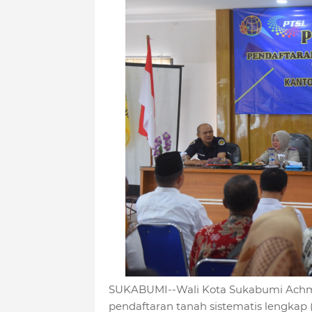
SUKABUMI--Wali Kota Sukabumi Achm
pendaftaran tanah sistematis lengkap