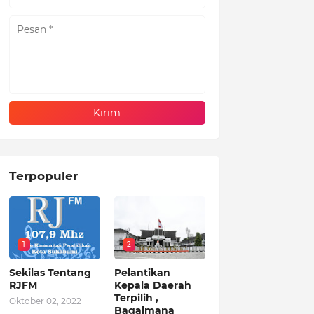
Terpopuler
1
2
Sekilas Tentang
Pelantikan
RJFM
Kepala Daerah
Terpilih ,
Oktober 02, 2022
Bagaimana