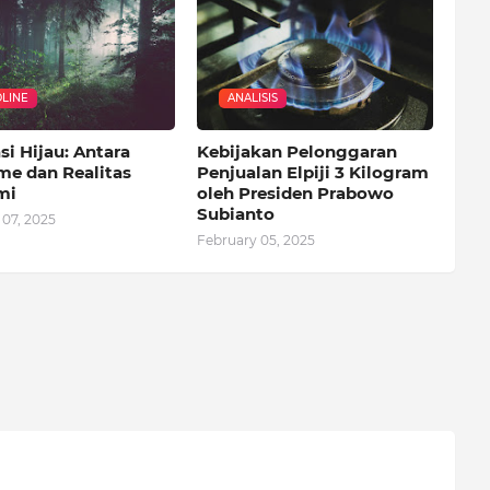
LINE
ANALISIS
si Hijau: Antara
Kebijakan Pelonggaran
me dan Realitas
Penjualan Elpiji 3 Kilogram
mi
oleh Presiden Prabowo
Subianto
 07, 2025
February 05, 2025