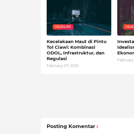
HEADLINE
HEAD
Kecelakaan Maut di Pintu
Investa
Tol Ciawi: Kombinasi
Idealis
ODOL, Infrastruktur, dan
Ekono
Regulasi
February
February 07, 2025
Posting Komentar