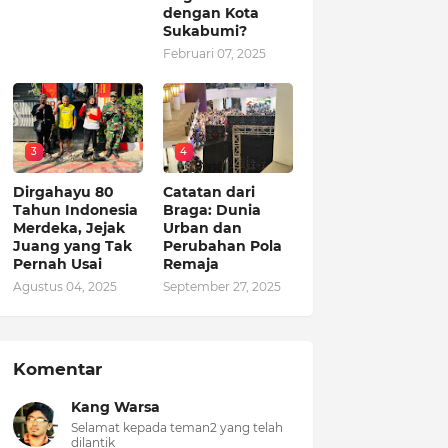
dengan Kota
Sukabumi?
Februari 07, 2025
3
4
Dirgahayu 80
Catatan dari
Tahun Indonesia
Braga: Dunia
Merdeka, Jejak
Urban dan
Juang yang Tak
Perubahan Pola
Pernah Usai
Remaja
Agustus 04, 2025
September 27, 2025
Komentar
Kang Warsa
Selamat kepada teman2 yang telah
dilantik