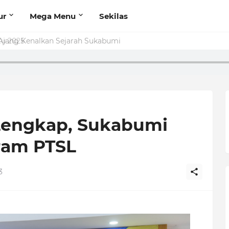
ur
Mega Menu
Sekilas
u 2025
Lengkap, Sukabumi
ram PTSL
3