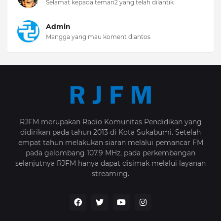
Selamat kepada teman2 yang telah dilantik
Admin
Mangga yang mau koment diantos
RJFM merupakan Radio Komunitas Pendidikan yang
didirikan pada tahun 2013 di Kota Sukabumi. Setelah
empat tahun melakukan siaran melalui pemancar FM
pada gelombang 107.9 MHz, pada perkembangan
selanjutnya RJFM hanya dapat disimak melalui layanan
streaming.