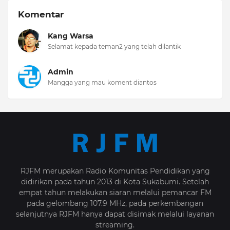
Komentar
Kang Warsa
Selamat kepada teman2 yang telah dilantik
Admin
Mangga yang mau koment diantos
RJFM merupakan Radio Komunitas Pendidikan yang
didirikan pada tahun 2013 di Kota Sukabumi. Setelah
empat tahun melakukan siaran melalui pemancar FM
pada gelombang 107.9 MHz, pada perkembangan
selanjutnya RJFM hanya dapat disimak melalui layanan
streaming.