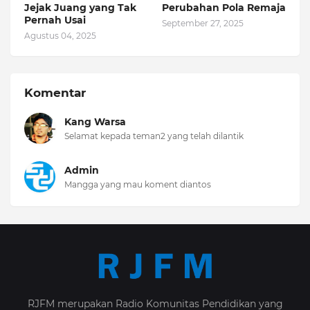
Jejak Juang yang Tak
Perubahan Pola Remaja
Pernah Usai
September 27, 2025
Agustus 04, 2025
Komentar
Kang Warsa
Selamat kepada teman2 yang telah dilantik
Admin
Mangga yang mau koment diantos
RJFM merupakan Radio Komunitas Pendidikan yang