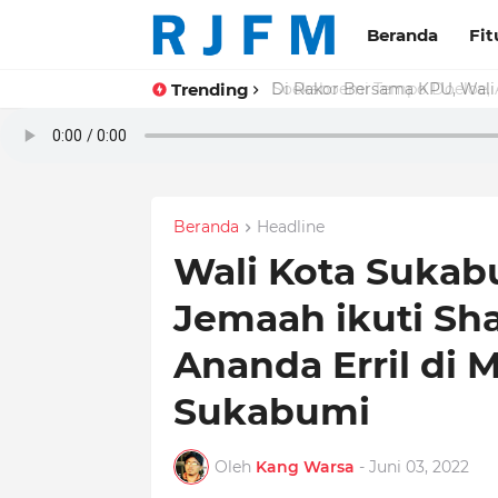
Beranda
Fit
Trending
Di Rakor Bersama KPU, Wali 
Beranda
Headline
Wali Kota Sukab
Jemaah ikuti Sha
Ananda Erril di 
Sukabumi
Oleh
Kang Warsa
-
Juni 03, 2022