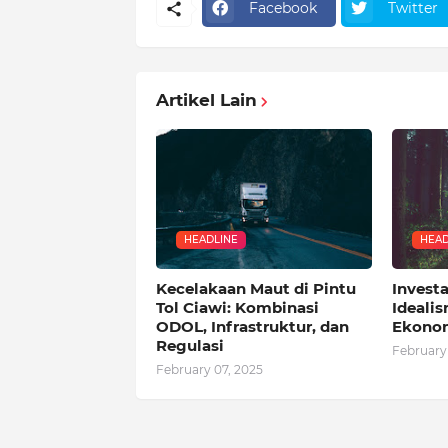
Facebook
Twitter
Artikel Lain
HEADLINE
HEAD
Kecelakaan Maut di Pintu
Investa
Tol Ciawi: Kombinasi
Idealis
ODOL, Infrastruktur, dan
Ekono
Regulasi
February
February 07, 2025