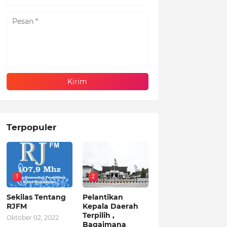
Terpopuler
1
2
Sekilas Tentang
Pelantikan
RJFM
Kepala Daerah
Terpilih ,
Oktober 02, 2022
Bagaimana