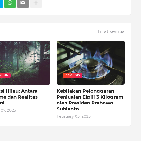
Lihat semua
LINE
ANALISIS
si Hijau: Antara
Kebijakan Pelonggaran
me dan Realitas
Penjualan Elpiji 3 Kilogram
mi
oleh Presiden Prabowo
Subianto
 07, 2025
February 05, 2025