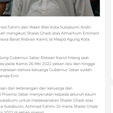
d Fahmi dan Wakil Wali Kota Sukabumi Andri
ah mengikuti Shalat Ghaib atas Almarhum Emmeril
Jawa Barat Ridwan Kamil, di Masjid Agung Kota
sulung Gubernur Jabar Ridwan Kamil hilang saat
iss pada Kamis 26 Mei 2022 pekan lalu dan hingga
penjelasan bahwa keluarga Gubernur Jabar sudah
nda Erril.
an dan keterangan dari keluarga dan
I Provinsi Jabar menyerukan kepada seluruh kaum
 Sukabumi untuk melaksanakan Shalat Ghaib atas
ota Sukabumi, Achmad Fahmi. Di mana Shalat Ghaib
i 2022 di setiap masjid.