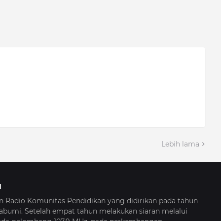
Lebih lama
I
Radio Komunitas Pendidikan yang didirikan pada tahun
kabumi. Setelah empat tahun melakukan siaran melalui