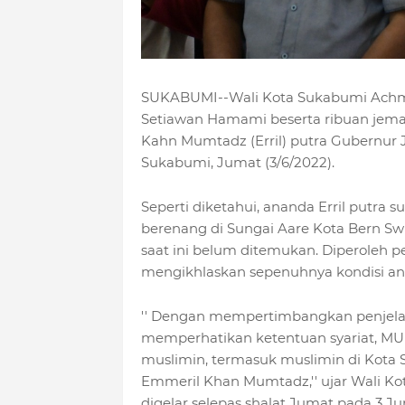
SUKABUMI--Wali Kota Sukabumi Achma
Setiawan Hamami beserta ribuan jema
Kahn Mumtadz (Erril) putra Gubernur 
Sukabumi, Jumat (3/6/2022).
Seperti diketahui, ananda Erril putra 
berenang di Sungai Aare Kota Bern Sw
saat ini belum ditemukan. Diperoleh 
mengikhlaskan sepenuhnya kondisi ana
'' Dengan mempertimbangkan penjelas
memperhatikan ketentuan syariat, MU
muslimin, termasuk muslimin di Kota
Emmeril Khan Mumtadz,'' ujar Wali K
digelar selepas shalat Jumat pada 3 Jun