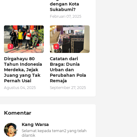
dengan Kota
Sukabumi?
Februari 07, 2025
3
4
Dirgahayu 80
Catatan dari
Tahun Indonesia
Braga: Dunia
Merdeka, Jejak
Urban dan
Juang yang Tak
Perubahan Pola
Pernah Usai
Remaja
Agustus 04, 2025
September 27, 2025
Komentar
Kang Warsa
Selamat kepada teman2 yang telah
dilantik