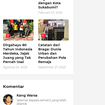
dengan Kota
Sukabumi?
Februari 07, 2025
3
4
Dirgahayu 80
Catatan dari
Tahun Indonesia
Braga: Dunia
Merdeka, Jejak
Urban dan
Juang yang Tak
Perubahan Pola
Pernah Usai
Remaja
Agustus 04, 2025
September 27, 2025
Komentar
Kang Warsa
Selamat kepada teman2 yang telah
dilantik