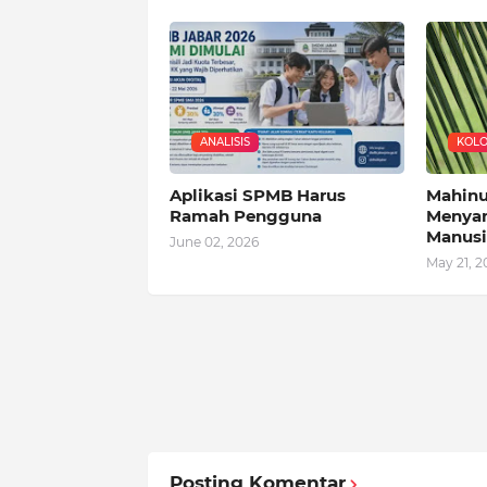
ANALISIS
KOL
Aplikasi SPMB Harus
Mahinum
Ramah Pengguna
Menyam
Manusi
June 02, 2026
May 21, 2
Posting Komentar