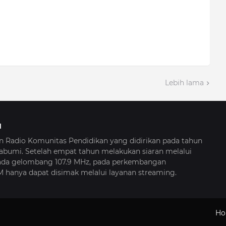
Lebih lama
I
Radio Komunitas Pendidikan yang didirikan pada tahun
kabumi. Setelah empat tahun melakukan siaran melalui
da gelombang 107.9 MHz, pada perkembangan
M hanya dapat disimak melalui layanan streaming.
Ho