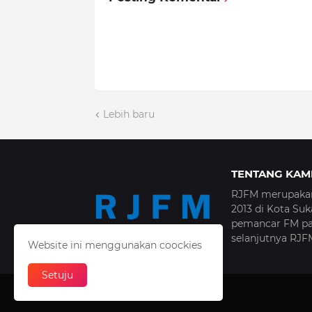
Lebih baru
TENTANG KAM
RJFM merupakan 
2013 di Kota Su
pemancar FM pa
selanjutnya RJF
Website ini menggunakan coockies
Setuju
Oleh -
RJFM - 2025