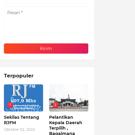
Terpopuler
1
2
Sekilas Tentang
Pelantikan
RJFM
Kepala Daerah
Terpilih ,
Oktober 02, 2022
Bagaimana