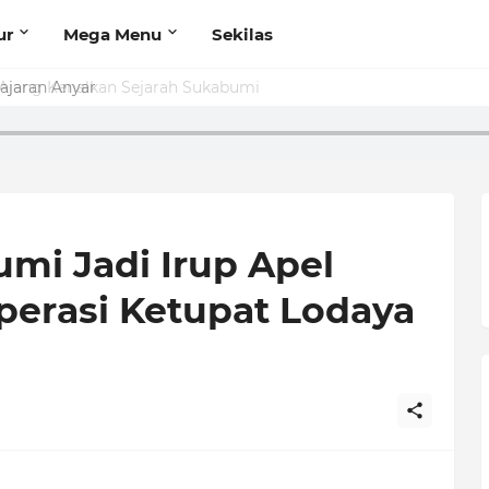
ur
Mega Menu
Sekilas
jang Kenalkan Sejarah Sukabumi
mi Jadi Irup Apel
perasi Ketupat Lodaya