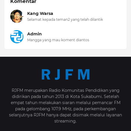
Komentar
Kang Warsa
Selamat kepada teman2 yang telah dilantik
Admin
Mangga yang mau koment diantos
RJFM merupakan Radio Komunitas Pendidikan yang
didirikan pada tahun 2013 di Kota Sukabumi. Setelah
empat tahun melakukan siaran melalui pemancar FM
pada gelombang 107.9 MHz, pada perkembangan
selanjutnya RJFM hanya dapat disimak melalui layanan
streaming.